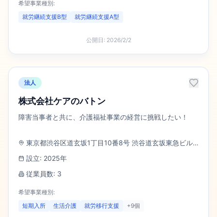
希望事業種別:
就労継続支援B型
就労継続支援A型
公開日:
2026/2/2
法人
株式会社ケアのバトン
障害当事者と共に、介護福祉事業の経営に挑戦したい！
東京都渋谷区道玄坂1丁目10番8号 渋谷道玄坂東急ビル2F-C
設立:
2025
年
従業員数:
3
希望事業種別:
短期入所
生活介護
就労移行支援
+
9
個